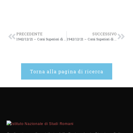
PRECEDENTE
SUCCESSIVO
1942/12/21 – Corsi Superiori di Studi Romani. Anno Accademico 1942-1943 – 13v
1942/12/21 – Corsi Superiori di Studi Romani. Anno Accademico 1942-1943 – 14v
Torna alla pagina di ricerca