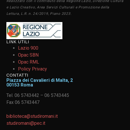
Realizzato con il contributo della Regione Lazio, Direzione Cultura
e Lazio Creativo, Area Servizi Culturali e Promozione della
Lettura, L.R. n. 24/2019, Piano 2023.
LINK UTILI
Lazio 900
Opac SBN
Opac RML
Policy Privacy
CONTATTI
Piazza dei Cavalieri di Malta, 2
00153 Roma
Tel. 06 5743442 – 06 5743445
Fax 06 5743447
biblioteca@studiromani.it
studiromani@pec.it