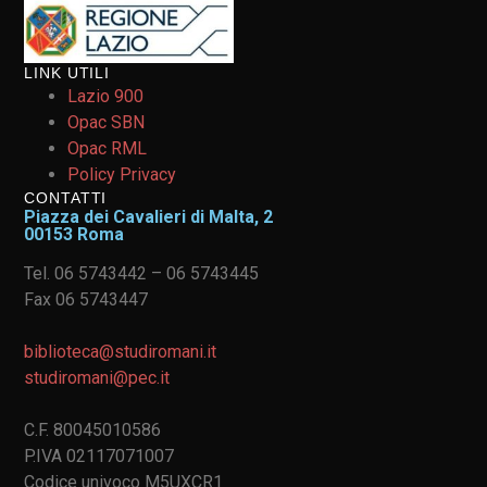
LINK UTILI
Lazio 900
Opac SBN
Opac RML
Policy Privacy
CONTATTI
Piazza dei Cavalieri di Malta, 2
00153 Roma
Tel. 06 5743442 – 06 5743445
Fax 06 5743447
biblioteca@studiromani.it
studiromani@pec.it
C.F. 80045010586
P.IVA 02117071007
Codice univoco M5UXCR1