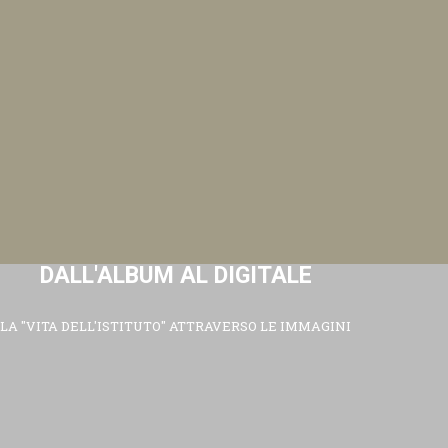
DALL'ALBUM AL DIGITALE
LA "VITA DELL'ISTITUTO" ATTRAVERSO LE IMMAGINI