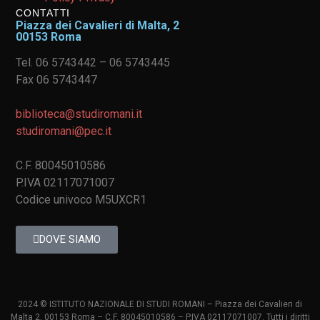
CONTATTI
Piazza dei Cavalieri di Malta, 2
00153 Roma
Tel. 06 5743442 – 06 5743445
Fax 06 5743447
biblioteca@studiromani.it
studiromani@pec.it
C.F. 80045010586
P.IVA 02117071007
Codice univoco M5UXCR1
DOVE SIAMO
2024 © ISTITUTO NAZIONALE DI STUDI ROMANI – Piazza dei Cavalieri di
Malta 2, 00153 Roma – C.F. 80045010586 – P.IVA 02117071007. Tutti i diritti