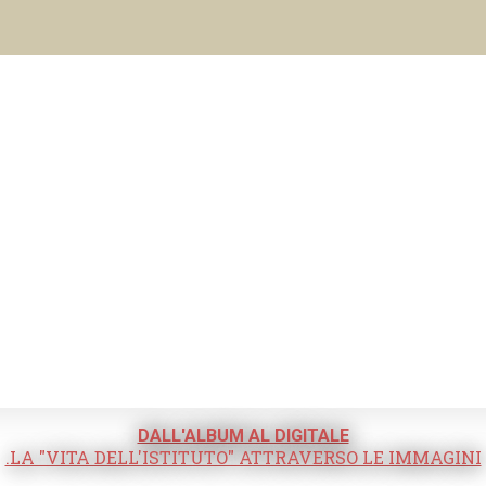
DALL'ALBUM AL DIGITALE
.LA "VITA DELL'ISTITUTO" ATTRAVERSO LE IMMAGINI