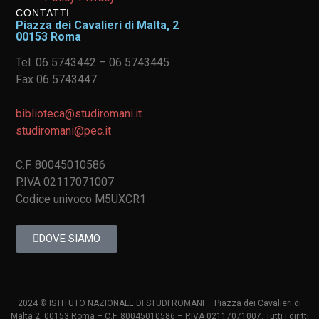
CONTATTI
Piazza dei Cavalieri di Malta, 2
00153 Roma
Tel. 06 5743442 – 06 5743445
Fax 06 5743447
biblioteca@studiromani.it
studiromani@pec.it
C.F. 80045010586
P.IVA 02117071007
Codice univoco M5UXCR1
DOVE SIAMO
2024 © ISTITUTO NAZIONALE DI STUDI ROMANI – Piazza dei Cavalieri di
Malta 2, 00153 Roma – C.F. 80045010586 – P.IVA 02117071007. Tutti i diritti