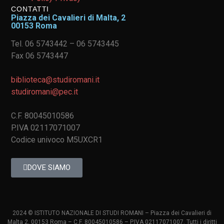
CONTATTI
Piazza dei Cavalieri di Malta, 2
00153 Roma
Tel. 06 5743442 – 06 5743445
Fax 06 5743447
biblioteca@studiromani.it
studiromani@pec.it
C.F. 80045010586
P.IVA 02117071007
Codice univoco M5UXCR1
DOVE SIAMO
2024 © ISTITUTO NAZIONALE DI STUDI ROMANI – Piazza dei Cavalieri di
Malta 2, 00153 Roma – C.F. 80045010586 – P.IVA 02117071007. Tutti i diritti