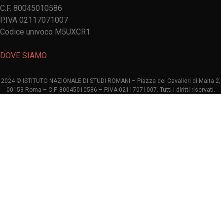
C.F. 80045010586
P.IVA 02117071007
Codice univoco M5UXCR1
DOVE SIAMO
2024 © ISTITUTO NAZIONALE DI STUDI ROMANI – Piazza dei Cavalieri di Malta 2,
00153 Roma – C.F. 80045010586 – P.IVA 02117071007. Tutti i diritti riservati.