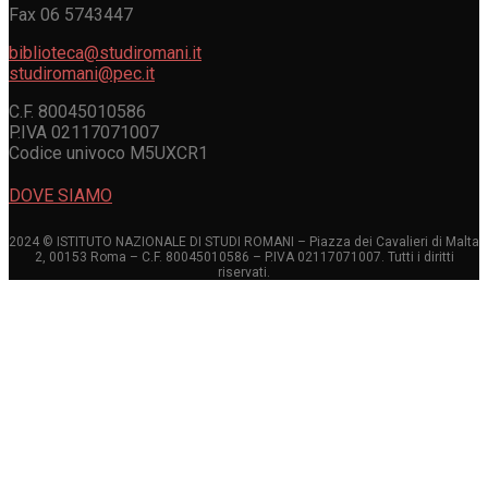
Fax 06 5743447
biblioteca@studiromani.it
studiromani@pec.it
C.F. 80045010586
P.IVA 02117071007
Codice univoco M5UXCR1
DOVE SIAMO
2024 © ISTITUTO NAZIONALE DI STUDI ROMANI – Piazza dei Cavalieri di Malta
2, 00153 Roma – C.F. 80045010586 – P.IVA 02117071007. Tutti i diritti
riservati.