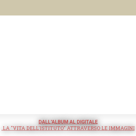
DALL'ALBUM AL DIGITALE
.LA "VITA DELL'ISTITUTO" ATTRAVERSO LE IMMAGINI