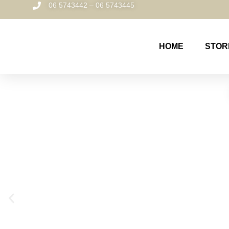
06 5743442 – 06 5743445
HOME
STOR