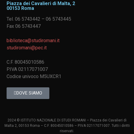
Piazza dei Cavalieri di Malta, 2
00153 Roma
Tel. 06 5743442 – 06 5743445
Fax 06 5743447
biblioteca@studiromani.it
studiromani@pec.it
C.F. 80045010586
P.IVA 02117071007
Codice univoco M5UXCR1
DOVE SIAMO
2024 © ISTITUTO NAZIONALE DI STUDI ROMANI – Piazza dei Cavalieri di
Malta 2, 00153 Roma – C.F. 80045010586 – P.IVA 02117071007. Tutti i diritti
riservati.