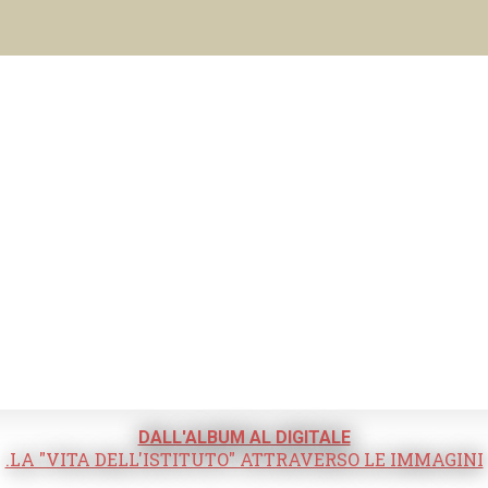
DALL'ALBUM AL DIGITALE
.LA "VITA DELL'ISTITUTO" ATTRAVERSO LE IMMAGINI