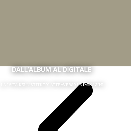
DALL'ALBUM AL DIGITALE
.LA "VITA DELL'ISTITUTO" ATTRAVERSO LE IMMAGINI