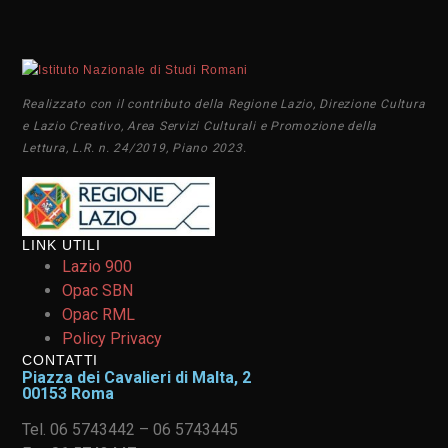
Realizzato con il contributo della Regione Lazio, Direzione Cultura
e Lazio Creativo, Area Servizi Culturali e Promozione della
Lettura, L.R. n. 24/2019, Piano 2023.
LINK UTILI
Lazio 900
Opac SBN
Opac RML
Policy Privacy
CONTATTI
Piazza dei Cavalieri di Malta, 2
00153 Roma
Tel. 06 5743442 – 06 5743445