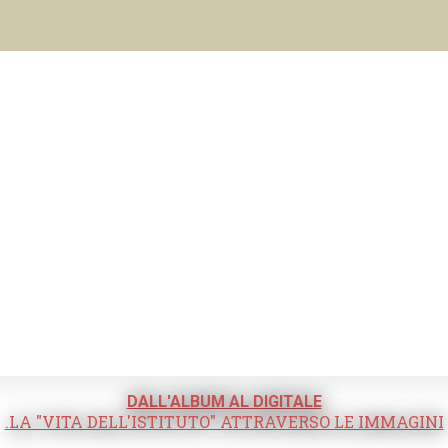
DALL'ALBUM AL DIGITALE
.LA "VITA DELL'ISTITUTO" ATTRAVERSO LE IMMAGINI