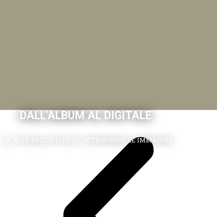
DALL'ALBUM AL DIGITALE
.LA "VITA DELL'ISTITUTO" ATTRAVERSO LE IMMAGINI