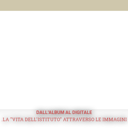
DALL'ALBUM AL DIGITALE
.LA "VITA DELL'ISTITUTO" ATTRAVERSO LE IMMAGINI