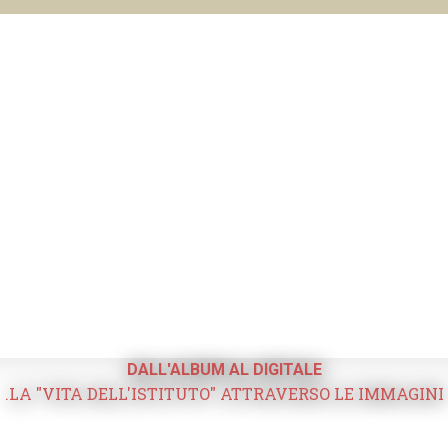
DALL'ALBUM AL DIGITALE
.LA "VITA DELL'ISTITUTO" ATTRAVERSO LE IMMAGINI