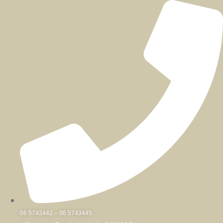
Skip
to
content
06 5743442 – 06 5743445