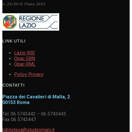
n. 24/2019, Piano 2023.
LINK UTILI
Lazio 900
Opac SBN
Opac RML
Policy Privacy
CONTATTI
Piazza dei Cavalieri di Malta, 2
00153 Roma
Tel. 06 5743442 – 06 5743445
Fax 06 5743447
biblioteca@studiromani.it