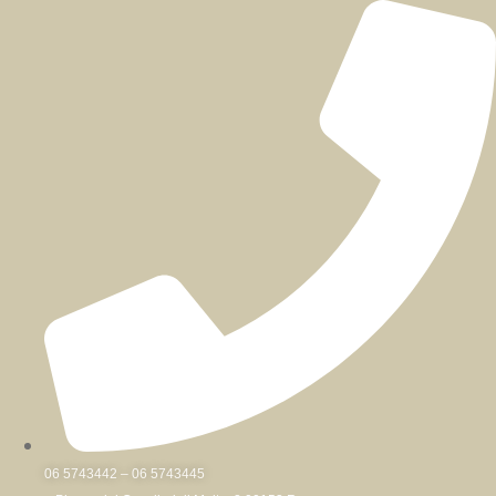
Skip
to
content
06 5743442 – 06 5743445