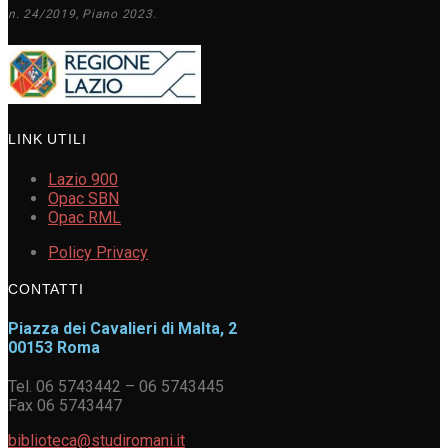
n. 24/2019, Piano 2023.
LINK UTILI
Lazio 900
Opac SBN
Opac RML
Policy Privacy
CONTATTI
Piazza dei Cavalieri di Malta, 2
00153 Roma
Tel. 06 5743442 – 06 5743445
Fax 06 5743447
biblioteca@studiromani.it