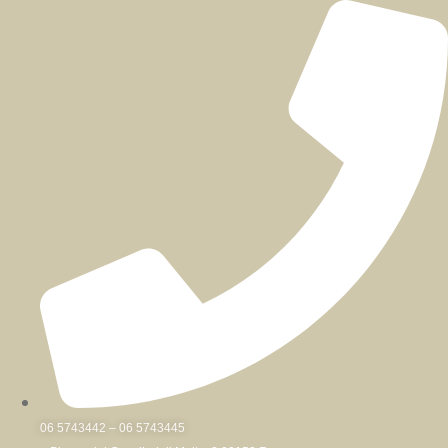
Skip
to
content
06 5743442 – 06 5743445