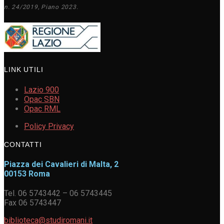
n. 24/2019, Piano 2023.
LINK UTILI
Lazio 900
Opac SBN
Opac RML
Policy Privacy
CONTATTI
Piazza dei Cavalieri di Malta, 2
00153 Roma
Tel. 06 5743442 – 06 5743445
Fax 06 5743447
biblioteca@studiromani.it