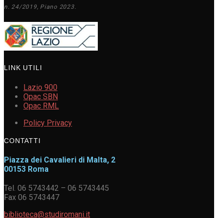
n. 24/2019, Piano 2023.
LINK UTILI
Lazio 900
Opac SBN
Opac RML
Policy Privacy
CONTATTI
Piazza dei Cavalieri di Malta, 2
00153 Roma
Tel. 06 5743442 – 06 5743445
Fax 06 5743447
biblioteca@studiromani.it