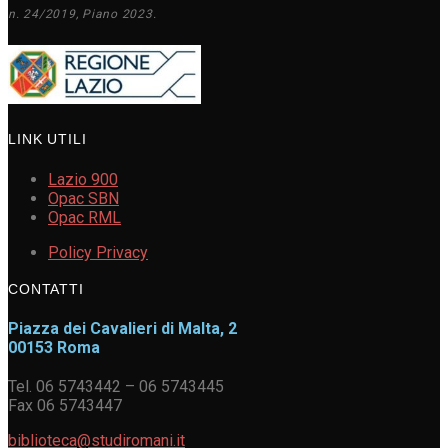
n. 24/2019, Piano 2023.
LINK UTILI
Lazio 900
Opac SBN
Opac RML
Policy Privacy
CONTATTI
Piazza dei Cavalieri di Malta, 2
00153 Roma
Tel. 06 5743442 – 06 5743445
Fax 06 5743447
biblioteca@studiromani.it