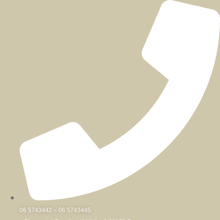
Skip
to
content
06 5743442 – 06 5743445