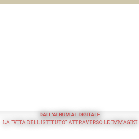
DALL'ALBUM AL DIGITALE
.LA "VITA DELL'ISTITUTO" ATTRAVERSO LE IMMAGINI