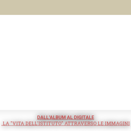
DALL'ALBUM AL DIGITALE
.LA "VITA DELL'ISTITUTO" ATTRAVERSO LE IMMAGINI