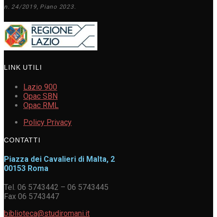
n. 24/2019, Piano 2023.
LINK UTILI
Lazio 900
Opac SBN
Opac RML
Policy Privacy
CONTATTI
Piazza dei Cavalieri di Malta, 2
00153 Roma
Tel. 06 5743442 – 06 5743445
Fax 06 5743447
biblioteca@studiromani.it