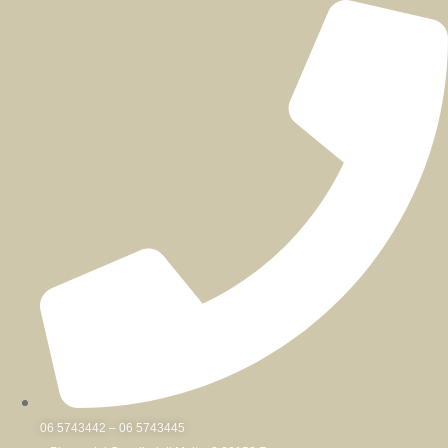
Skip
to
content
06 5743442 – 06 5743445