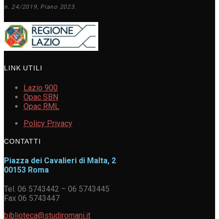
n. 24/2019, Piano 2023.
LINK UTILI
Lazio 900
Opac SBN
Opac RML
Policy Privacy
CONTATTI
Piazza dei Cavalieri di Malta, 2
00153 Roma
Tel. 06 5743442 – 06 5743445
Fax 06 5743447
biblioteca@studiromani.it