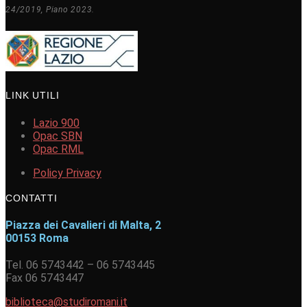
24/2019, Piano 2023.
LINK UTILI
Lazio 900
Opac SBN
Opac RML
Policy Privacy
CONTATTI
Piazza dei Cavalieri di Malta, 2
00153 Roma
Tel. 06 5743442 – 06 5743445
Fax 06 5743447
biblioteca@studiromani.it