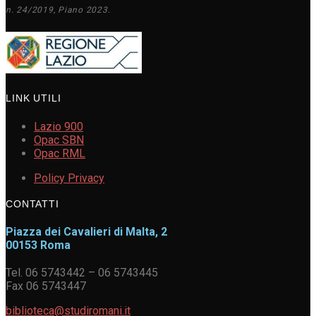
n. 24/2019, Piano 2023.
LINK UTILI
Lazio 900
Opac SBN
Opac RML
Policy Privacy
CONTATTI
Piazza dei Cavalieri di Malta, 2
00153 Roma
Tel. 06 5743442 – 06 5743445
Fax 06 5743447
biblioteca@studiromani.it