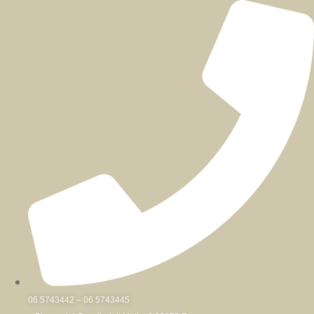
Skip
to
content
06 5743442 – 06 5743445