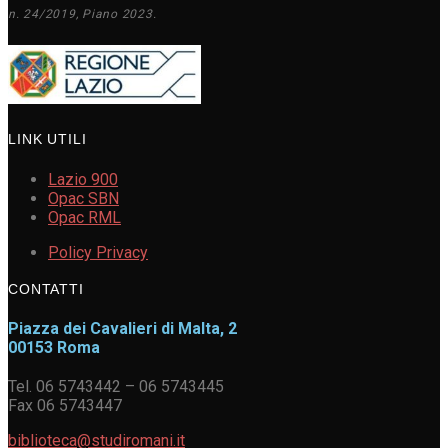
n. 24/2019, Piano 2023.
LINK UTILI
Lazio 900
Opac SBN
Opac RML
Policy Privacy
CONTATTI
Piazza dei Cavalieri di Malta, 2
00153 Roma
Tel. 06 5743442 – 06 5743445
Fax 06 5743447
biblioteca@studiromani.it