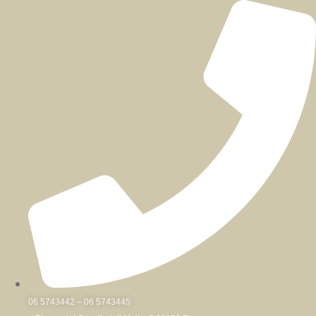
Skip
to
content
06 5743442 – 06 5743445