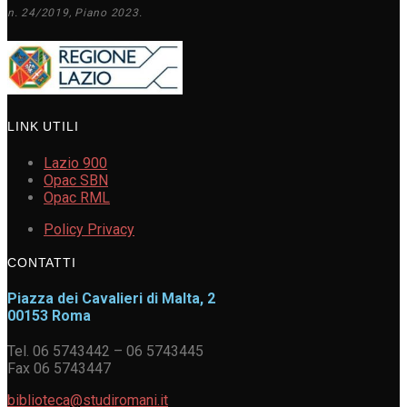
n. 24/2019, Piano 2023.
LINK UTILI
Lazio 900
Opac SBN
Opac RML
Policy Privacy
CONTATTI
Piazza dei Cavalieri di Malta, 2
00153 Roma
Tel. 06 5743442 – 06 5743445
Fax 06 5743447
biblioteca@studiromani.it