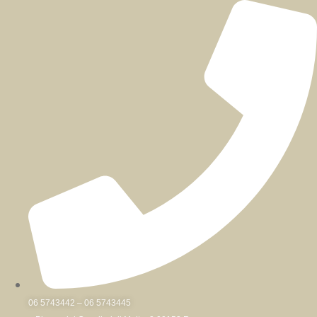
Skip
to
content
06 5743442 – 06 5743445