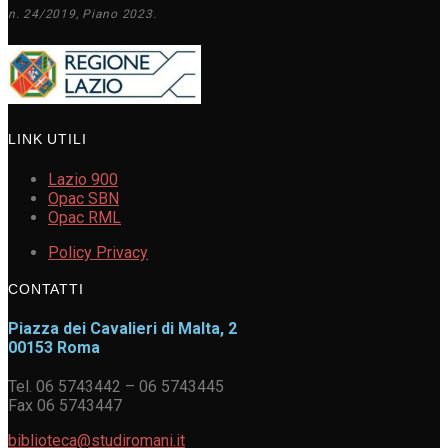
n. 24/2019, Piano 2023.
LINK UTILI
Lazio 900
Opac SBN
Opac RML
Policy Privacy
CONTATTI
Piazza dei Cavalieri di Malta, 2
00153 Roma
Tel. 06 5743442 – 06 5743445
Fax 06 5743447
biblioteca@studiromani.it