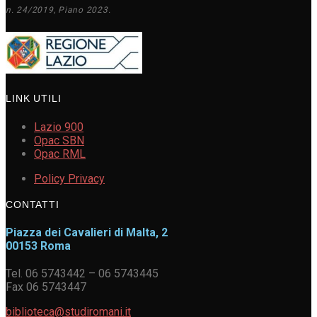
n. 24/2019, Piano 2023.
LINK UTILI
Lazio 900
Opac SBN
Opac RML
Policy Privacy
CONTATTI
Piazza dei Cavalieri di Malta, 2
00153 Roma
Tel. 06 5743442 – 06 5743445
Fax 06 5743447
biblioteca@studiromani.it