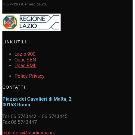
n. 24/2019, Piano 2023.
LINK UTILI
Lazio 900
Opac SBN
Opac RML
Policy Privacy
CONTATTI
Piazza dei Cavalieri di Malta, 2
00153 Roma
Tel. 06 5743442 – 06 5743445
Fax 06 5743447
biblioteca@studiromani.it