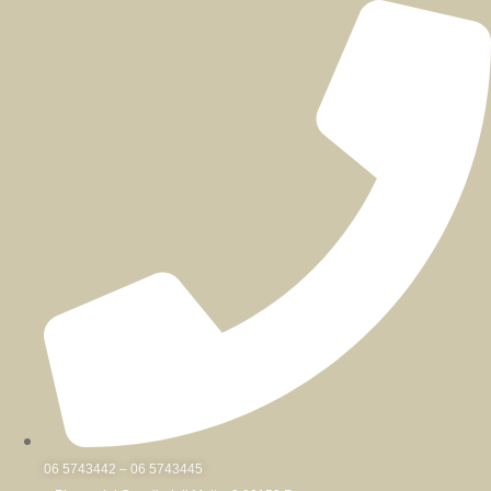
Skip
to
content
06 5743442 – 06 5743445