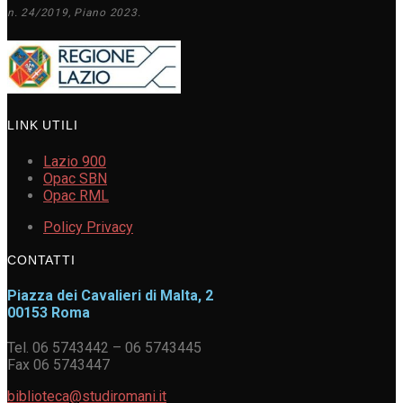
n. 24/2019, Piano 2023.
LINK UTILI
Lazio 900
Opac SBN
Opac RML
Policy Privacy
CONTATTI
Piazza dei Cavalieri di Malta, 2
00153 Roma
Tel. 06 5743442 – 06 5743445
Fax 06 5743447
biblioteca@studiromani.it