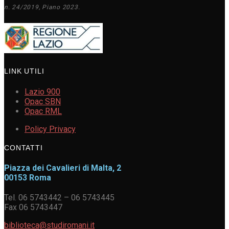
n. 24/2019, Piano 2023.
LINK UTILI
Lazio 900
Opac SBN
Opac RML
Policy Privacy
CONTATTI
Piazza dei Cavalieri di Malta, 2
00153 Roma
Tel. 06 5743442 – 06 5743445
Fax 06 5743447
biblioteca@studiromani.it