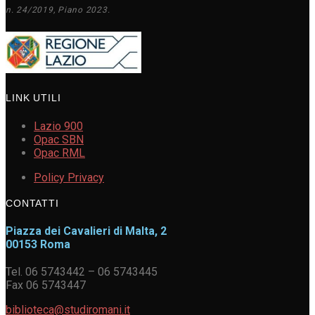
n. 24/2019, Piano 2023.
LINK UTILI
Lazio 900
Opac SBN
Opac RML
Policy Privacy
CONTATTI
Piazza dei Cavalieri di Malta, 2
00153 Roma
Tel. 06 5743442 – 06 5743445
Fax 06 5743447
biblioteca@studiromani.it