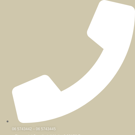
Skip
to
content
06 5743442 – 06 5743445