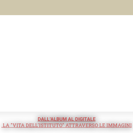
DALL'ALBUM AL DIGITALE
.LA "VITA DELL'ISTITUTO" ATTRAVERSO LE IMMAGINI