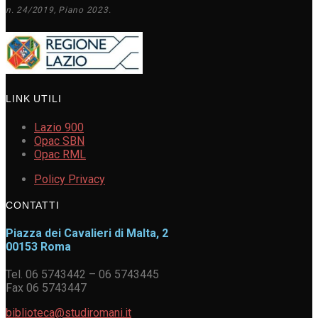
n. 24/2019, Piano 2023.
LINK UTILI
Lazio 900
Opac SBN
Opac RML
Policy Privacy
CONTATTI
Piazza dei Cavalieri di Malta, 2
00153 Roma
Tel. 06 5743442 – 06 5743445
Fax 06 5743447
biblioteca@studiromani.it