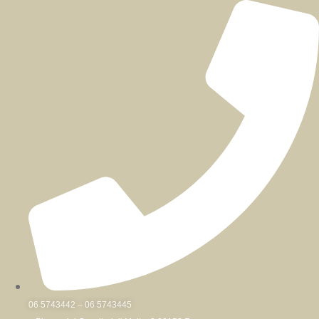
Skip
to
content
06 5743442 – 06 5743445