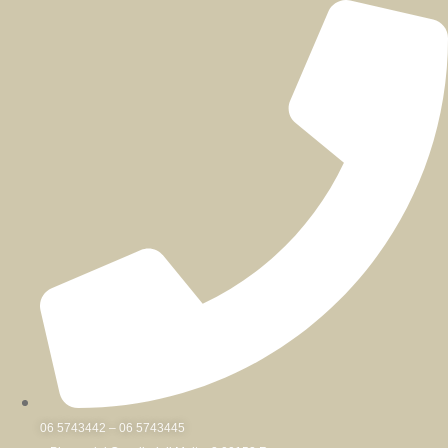
Skip
to
content
06 5743442 – 06 5743445